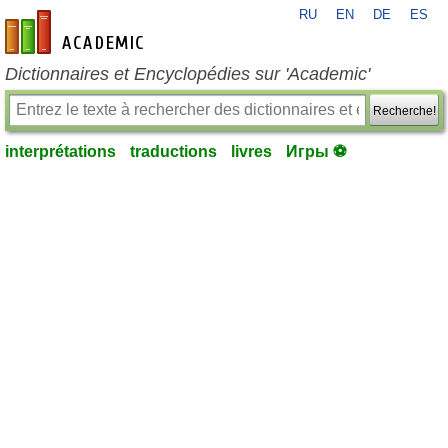
RU
EN
DE
ES
fr-academic.com
Dictionnaires et Encyclopédies sur 'Academic'
Recherche!
interprétations
traductions
livres
Игры ⚽