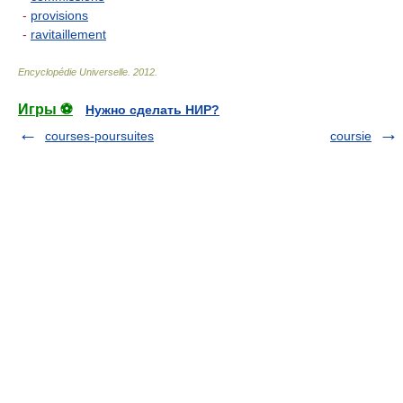
-
provisions
-
ravitaillement
Encyclopédie Universelle
.
2012
.
Игры ⚽
Нужно сделать НИР?
courses-poursuites
coursie