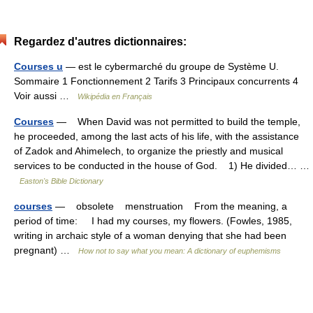
Regardez d'autres dictionnaires:
Courses u
— est le cybermarché du groupe de Système U.
Sommaire 1 Fonctionnement 2 Tarifs 3 Principaux concurrents 4
Voir aussi …
Wikipédia en Français
Courses
— When David was not permitted to build the temple,
he proceeded, among the last acts of his life, with the assistance
of Zadok and Ahimelech, to organize the priestly and musical
services to be conducted in the house of God. 1) He divided… …
Easton's Bible Dictionary
courses
— obsolete menstruation From the meaning, a
period of time: I had my courses, my flowers. (Fowles, 1985,
writing in archaic style of a woman denying that she had been
pregnant) …
How not to say what you mean: A dictionary of euphemisms