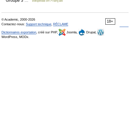
Groupe 3 …
Wikipédia en Français
© Academic, 2000-2026
18+
Contactez-nous:
Support technique
,
RÉCLAME
Dictionnaires exportation
, créé sur PHP,
Joomla,
Drupal,
WordPress, MODx.